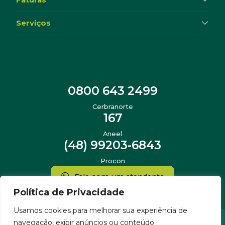
Faturas
Serviços
0800 643 2499
Cerbranorte
167
Aneel
(48) 99203-6843
Procon
Fale com um atendente
Política de Privacidade
Usamos cookies para melhorar sua experiência de
navegação, exibir anúncios ou conteúdo