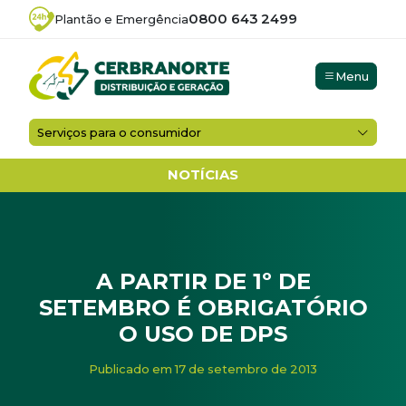
0800 643 2499
Plantão e Emergência
Menu
Serviços para o consumidor
NOTÍCIAS
A PARTIR DE 1º DE
SETEMBRO É OBRIGATÓRIO
O USO DE DPS
Início
/
Noticias
/
A PARTIR DE 1º DE SETEMBRO É OBR
Publicado em 17 de setembro de 2013