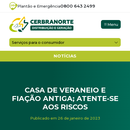
0800 643 2499
Plantão e Emergência
Menu
Serviços para o consumidor
NOTÍCIAS
CASA DE VERANEIO E
FIAÇÃO ANTIGA; ATENTE-SE
AOS RISCOS
Início
/
Noticias
/
Casa de veraneio e fiação antiga; atente-
Publicado em 26 de janeiro de 2023