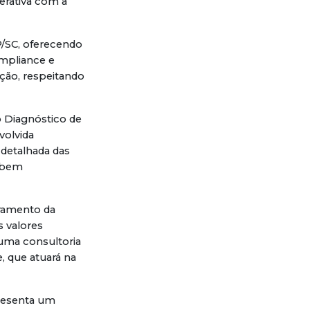
erativa com a
/SC, oferecendo
mpliance e
ição, respeitando
o Diagnóstico de
volvida
detalhada das
a bem
oramento da
s valores
 uma consultoria
, que atuará na
presenta um