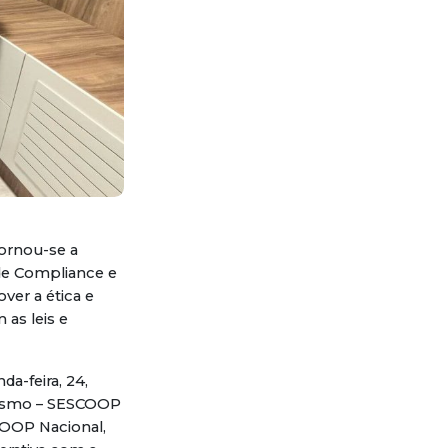
tornou-se a
 de Compliance e
over a ética e
 as leis e
a-feira, 24,
vismo – SESCOOP
COOP Nacional,