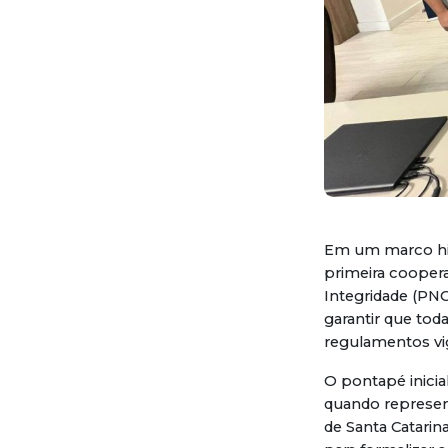
Em um marco hist
primeira coopera
Integridade (PNCI
garantir que tod
regulamentos vi
O pontapé inici
quando represen
de Santa Catari