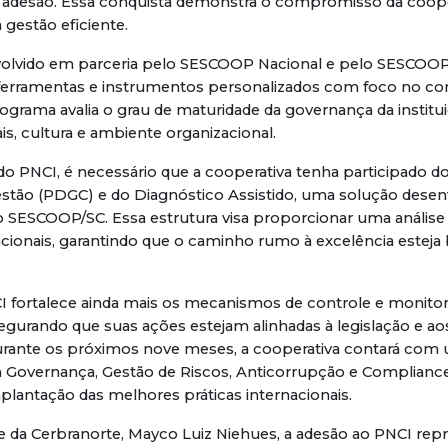
 a adesão. Essa conquista demonstra o compromisso da coop
 gestão eficiente.
olvido em parceria pelo SESCOOP Nacional e pelo SESCOOP
 ferramentas e instrumentos personalizados com foco no co
rograma avalia o grau de maturidade da governança da institu
is, cultura e ambiente organizacional.
 do PNCI, é necessário que a cooperativa tenha participado d
stão (PDGC) e do Diagnóstico Assistido, uma solução desen
 SESCOOP/SC. Essa estrutura visa proporcionar uma análise 
acionais, garantindo que o caminho rumo à excelência estej
I fortalece ainda mais os mecanismos de controle e monit
egurando que suas ações estejam alinhadas à legislação e ao
Durante os próximos nove meses, a cooperativa contará com
 Governança, Gestão de Riscos, Anticorrupção e Compliance
plantação das melhores práticas internacionais.
te da Cerbranorte, Mayco Luiz Niehues, a adesão ao PNCI re