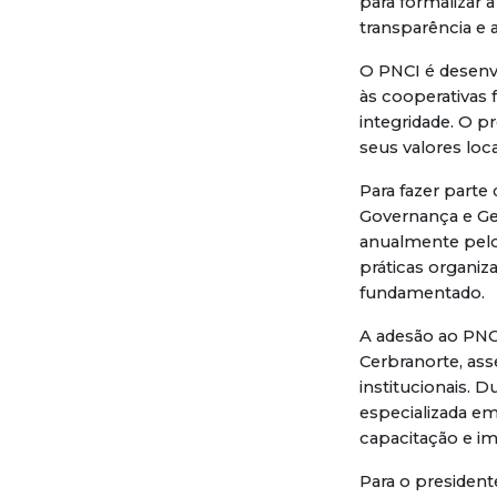
para formalizar
transparência e a
O PNCI é desenv
às cooperativas
integridade. O p
seus valores loca
Para fazer parte
Governança e Ge
anualmente pelo
práticas organiz
fundamentado.
A adesão ao PNC
Cerbranorte, ass
institucionais. 
especializada em
capacitação e im
Para o presiden