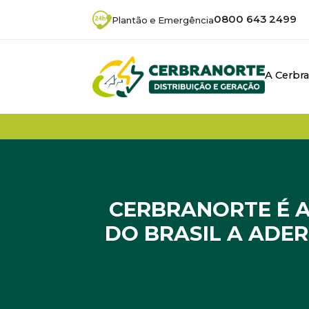
0800 643 2499
Plantão e Emergência
A Cerbr
CERBRANORTE É A
DO BRASIL A ADE
Início
/
Noticias
/
Cerbranorte é a primeira c