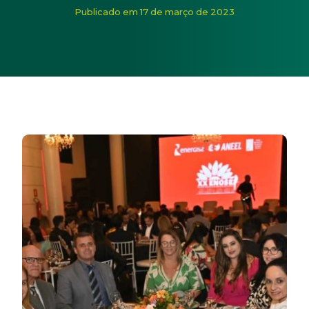
Início
/
Noticias
/
Cerbranorte participa em Tocantins do 
Publicado em 17 de março de 2023