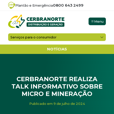
0800 643 2499
Plantão e Emergência
Menu
Serviços para o consumidor
NOTÍCIAS
CERBRANORTE REALIZA
TALK INFORMATIVO SOBRE
MICRO E MINERAÇÃO
Início
/
Noticias
/
Cerbranorte realiza talk informativo so
Publicado em 9 de julho de 2024