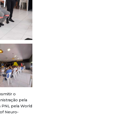
nsmitir o
nistração pela
m PNL pela World
 of Neuro-