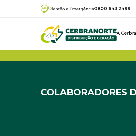
0800 643 2499
Plantão e Emergência
A Cerbr
COLABORADORES D
Início
/
Noticias
/
Colaboradores da Cerbrano