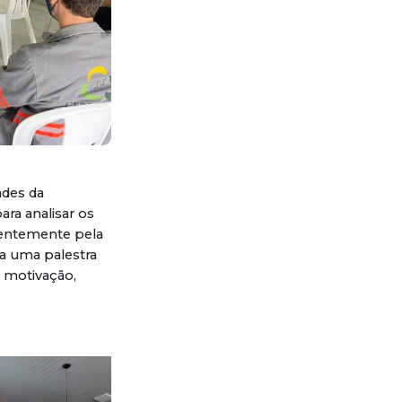
ades da
ara analisar os
centemente pela
a uma palestra
 motivação,