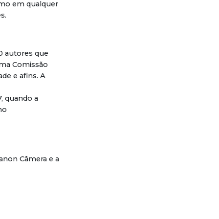
omo em qualquer
s.
50 autores que
 uma Comissão
de e afins. A
7, quando a
no
Canon Câmera e a