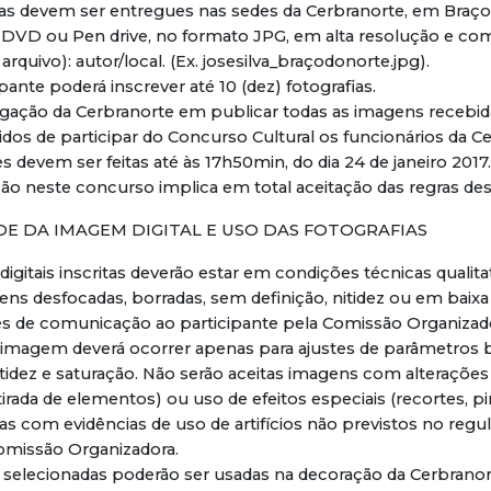
fias devem ser entregues nas sedes da Cerbranorte, em Braço
 DVD ou Pen drive, no formato JPG, em alta resolução e co
 arquivo): autor/local. (Ex. josesilva_braçodonorte.jpg).
ipante poderá inscrever até 10 (dez) fotografias.
igação da Cerbranorte em publicar todas as imagens recebid
bidos de participar do Concurso Cultural os funcionários da C
es devem ser feitas até às 17h50min, do dia 24 de janeiro 2017.
ação neste concurso implica em total aceitação das regras d
DE DA IMAGEM DIGITAL E USO DAS FOTOGRAFIAS
digitais inscritas deverão estar em condições técnicas qualit
ns desfocadas, borradas, sem definição, nitidez ou em baixa
vés de comunicação ao participante pela Comissão Organizad
a imagem deverá ocorrer apenas para ajustes de parâmetros
nitidez e saturação. Não serão aceitas imagens com alteraçõe
irada de elementos) ou uso de efeitos especiais (recortes, pi
fias com evidências de uso de artifícios não previstos no reg
Comissão Organizadora.
 selecionadas poderão ser usadas na decoração da Cerbranor