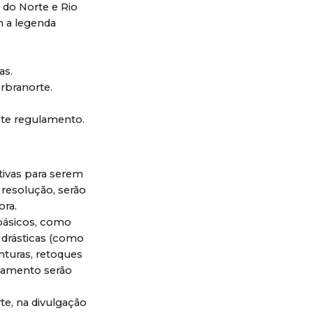
 do Norte e Rio
m a legenda
as.
erbranorte.
este regulamento.
ativas para serem
 resolução, serão
ora.
 básicos, como
s drásticas (como
nturas, retoques
ulamento serão
te, na divulgação