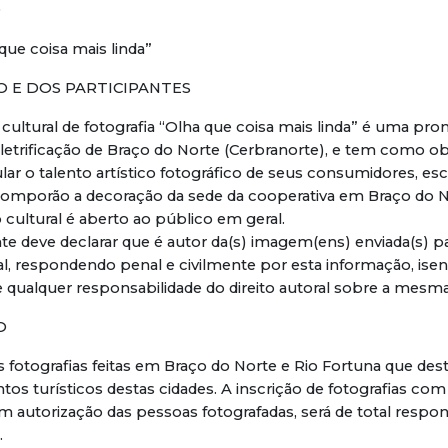
O
ue coisa mais linda”
O E DOS PARTICIPANTES
 cultural de fotografia “Olha que coisa mais linda” é uma pr
letrificação de Braço do Norte (Cerbranorte), e tem como ob
ular o talento artístico fotográfico de seus consumidores, es
 comporão a decoração da sede da cooperativa em Braço do 
 cultural é aberto ao público em geral.
ante deve declarar que é autor da(s) imagem(ens) enviada(s) p
l, respondendo penal e civilmente por esta informação, ise
 qualquer responsabilidade do direito autoral sobre a mesma
O
tas fotografias feitas em Braço do Norte e Rio Fortuna que de
tos turísticos destas cidades. A inscrição de fotografias co
 autorização das pessoas fotografadas, será de total respon
.