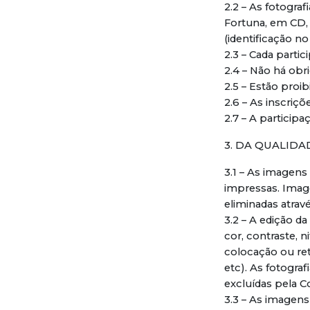
2.2 – As fotogra
Fortuna, em CD,
(identificação no
2.3 – Cada partic
2.4 – Não há obr
2.5 – Estão proi
2.6 – As inscriçõ
2.7 – A particip
3. DA QUALIDA
3.1 – As imagens 
impressas. Image
eliminadas atra
3.2 – A edição d
cor, contraste, 
colocação ou ret
etc). As fotogra
excluídas pela 
3.3 – As imagens