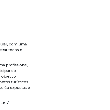
elular, com uma
trar todos o
a profissional,
icipar do
 objetivo
ontos turísticos
serão expostas e
ICKS”