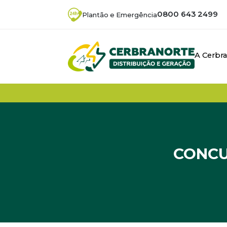
0800 643 2499
Plantão e Emergência
A Cerbr
CONCU
Início
/
Noticias
/
CONCURSO “OLHA QUE C