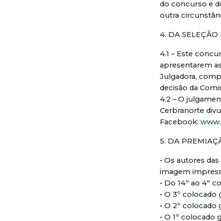
do concurso e d
outra circunstâ
4. DA SELEÇÃ
4.1 – Este concu
apresentarem as
Julgadora, compos
decisão da Comis
4.2 – O julgamen
Cerbranorte divu
Facebook:
www.
5. DA PREMIAÇ
• Os autores da
imagem impres
• Do 14º ao 4º c
• O 3º colocado 
• O 2º colocado 
• O 1º colocado 