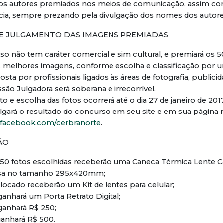
os autores premiados nos meios de comunicação, assim c
ncia, sempre prezando pela divulgação dos nomes dos autore
O E JULGAMENTO DAS IMAGENS PREMIADAS
rso não tem caráter comercial e sim cultural, e premiará os 
 melhores imagens, conforme escolha e classificação por
ta por profissionais ligados às áreas de fotografia, publicida
são Julgadora será soberana e irrecorrível.
to e escolha das fotos ocorrerá até o dia 27 de janeiro de 201
lgará o resultado do concurso em seu site e em sua página 
facebook.com/cerbranorte
.
ÃO
s 50 fotos escolhidas receberão uma Caneca Térmica Lente 
sa no tamanho 295x420mm;
olocado receberão um Kit de lentes para celular;
ganhará um Porta Retrato Digital;
ganhará R$ 250;
ganhará R$ 500.