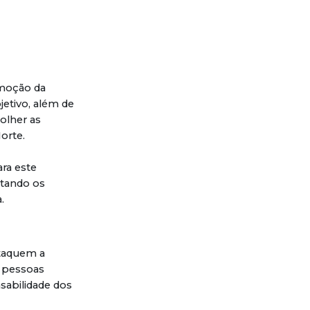
omoção da
jetivo, além de
colher as
Norte.
ara este
ntando os
.
staquem a
m pessoas
sabilidade dos