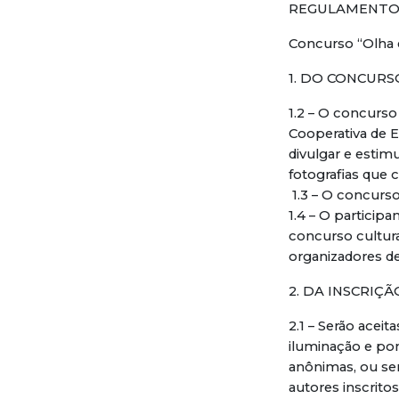
REGULAMENT
Concurso “Olha q
1. DO CONCURS
1.2 – O concurso
Cooperativa de E
divulgar e estim
fotografias que
1.3 – O concurso
1.4 – O particip
concurso cultura
organizadores de
2. DA INSCRIÇÃ
2.1 – Serão acei
iluminação e pon
anônimas, ou sem
autores inscritos