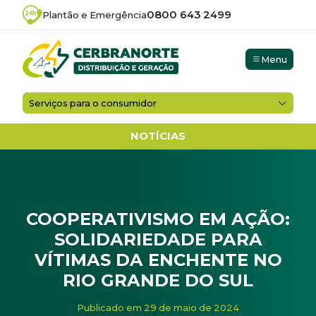
0800 643 2499
Plantão e Emergência
Menu
Serviços para o consumidor
NOTÍCIAS
COOPERATIVISMO EM AÇÃO:
SOLIDARIEDADE PARA
VÍTIMAS DA ENCHENTE NO
RIO GRANDE DO SUL
Início
/
Campanha
/
Cooperativismo em ação: solidariedad
Publicado em 29 de maio de 2024