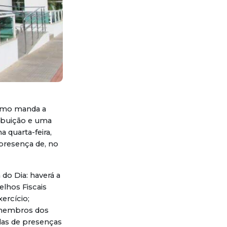
Como manda a
ribuição e uma
 quarta-feira,
presença de, no
do Dia: haverá a
lhos Fiscais
ercício;
s membros dos
ulas de presenças