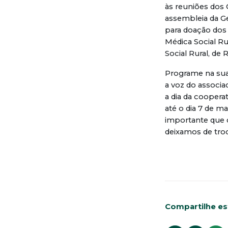
às reuniões dos
assembleia da G
para doação dos 
Médica Social Ru
Social Rural, de
Programe na sua 
a voz do associad
a dia da coopera
até o dia 7 de m
importante que 
deixamos de troc
Compartilhe est