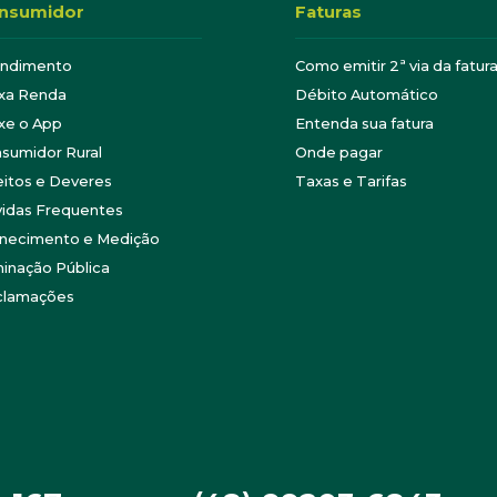
nsumidor
Faturas
endimento
Como emitir 2ª via da fatur
xa Renda
Débito Automático
xe o App
Entenda sua fatura
sumidor Rural
Onde pagar
eitos e Deveres
Taxas e Tarifas
idas Frequentes
necimento e Medição
minação Pública
clamações