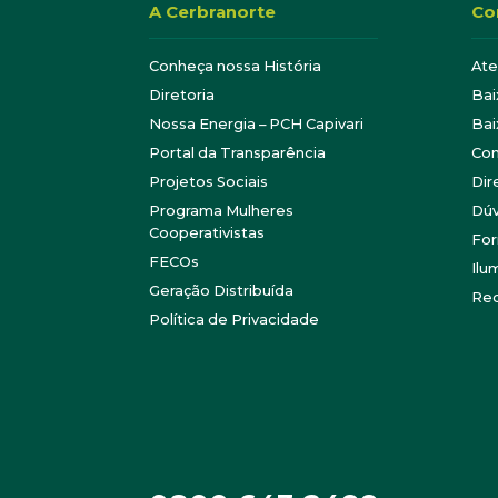
A Cerbranorte
Co
Conheça nossa História
At
Diretoria
Bai
Nossa Energia – PCH Capivari
Bai
Portal da Transparência
Con
Projetos Sociais
Dir
Programa Mulheres
Dúv
Cooperativistas
For
FECOs
Ilu
Geração Distribuída
Re
Política de Privacidade