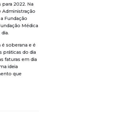
 para 2022. Na
e Administração
e a Fundação
a Fundação Médica
o dia.
a é soberana e é
s práticas do dia
as faturas em dia
ma ideia
mento que