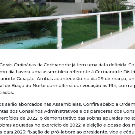
erais Ordinárias da Cerbranorte já tem uma data definida. 
mo dia haverá uma assembleia referente à Cerbranorte Dist
ranorte Geração. Ambas acontecerão no dia 29 de março, uma
ial de Braço do Norte com última convocação às 19h, com a 
ociados.
s serão abordados nas Assembleias. Confira abaixo a Ordem 
tas dos Conselhos Administrativos e os pareceres dos Conse
xercícios de 2022; o demonstrativo das sobras apuradas no ex
sobras apuradas no exercício de 2022; a eleição e posse do
s para 2023; fixação de pró-labore ao presidente, vice e céd