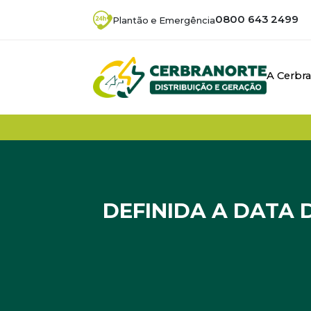
0800 643 2499
Plantão e Emergência
A Cerbr
DEFINIDA A DATA 
Início
/
Noticias
/
Definida a data das assem