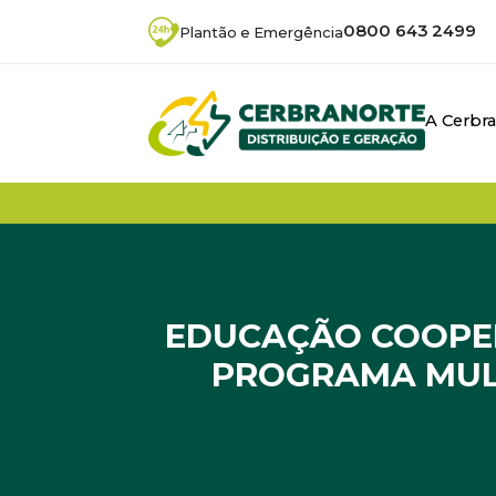
0800 643 2499
Plantão e Emergência
A Cerbr
EDUCAÇÃO COOPER
PROGRAMA MUL
Início
/
Mulheres Cooperativistas
/
Educação