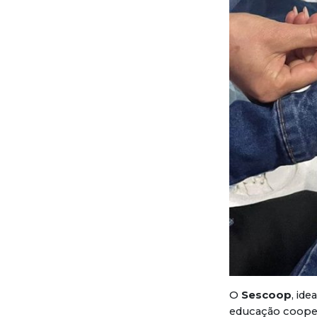
O
Sescoop
, id
educação cooper