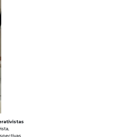
ativistas
sta,
spectivas