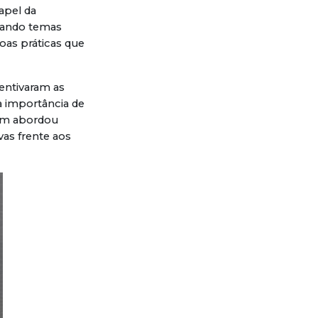
apel da
orando temas
oas práticas que
centivaram as
a importância de
bém abordou
vas frente aos