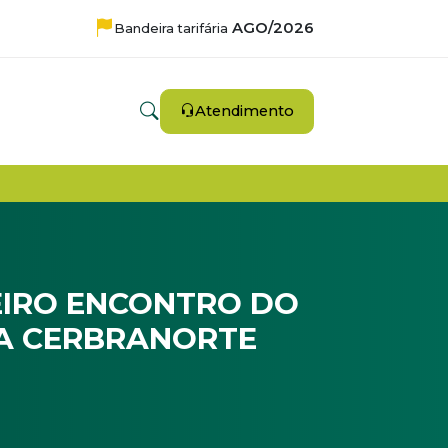
AGO/2026
Bandeira tarifária
Atendimento
EIRO ENCONTRO DO
A CERBRANORTE
heres Cooperativistas da Cerbranorte