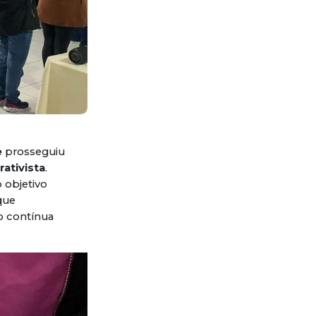
e
prosseguiu
ativista
.
o objetivo
que
o contínua