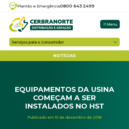
0800 643 2499
Plantão e Emergência
Menu
Serviços para o consumidor
NOTÍCIAS
EQUIPAMENTOS DA USINA
COMEÇAM A SER
INSTALADOS NO HST
Início
/
Noticias
/
EQUIPAMENTOS DA USINA COMEÇAM A
Publicado em 10 de dezembro de 2018