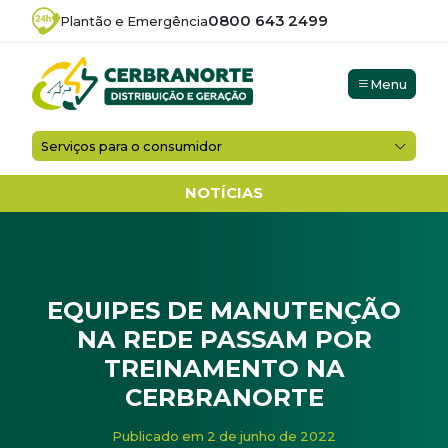
0800 643 2499
Plantão e Emergência
Menu
Serviços para o consumidor
NOTÍCIAS
EQUIPES DE MANUTENÇÃO
NA REDE PASSAM POR
TREINAMENTO NA
CERBRANORTE
Início
/
Treinamentos
/
Equipes de manutenção na rede p
Publicado em 2 de junho de 2022