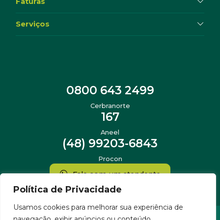
Faturas
Serviços
0800 643 2499
Cerbranorte
167
Aneel
(48) 99203-6843
Procon
Fale com um atendente
Política de Privacidade
Usamos cookies para melhorar sua experiência de
navegação, exibir anúncios ou conteúdo