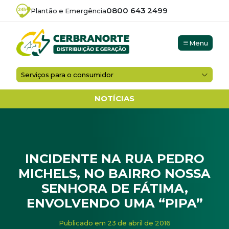
0800 643 2499
Plantão e Emergência
Menu
Serviços para o consumidor
NOTÍCIAS
INCIDENTE NA RUA PEDRO
MICHELS, NO BAIRRO NOSSA
SENHORA DE FÁTIMA,
ENVOLVENDO UMA “PIPA”
Início
/
Noticias
/
INCIDENTE NA RUA PEDRO MICHELS,
Publicado em 23 de abril de 2016