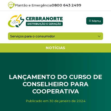
0800 643 2499
Plantão e Emergência
Menu
Serviços para o consumidor
NOTÍCIAS
LANÇAMENTO DO CURSO DE
CONSELHEIRO PARA
COOPERATIVA
Início
/
Noticias
/
Lançamento do Curso de Conselheiro pa
Publicado em 30 de janeiro de 2024