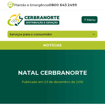
0800 643 2499
Plantão e Emergência
Menu
Serviços para o consumidor
NOTÍCIAS
NATAL CERBRANORTE
Início
/
Noticias
/
NATAL CERBRANORTE
Publicado em 23 de dezembro de 2016