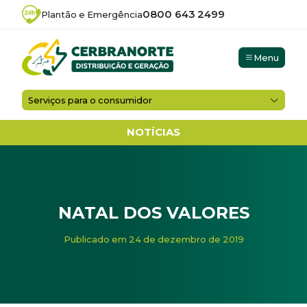
0800 643 2499
Plantão e Emergência
Menu
Serviços para o consumidor
NOTÍCIAS
NATAL DOS VALORES
Início
/
Noticias
/
NATAL DOS VALORES
Publicado em 24 de dezembro de 2019