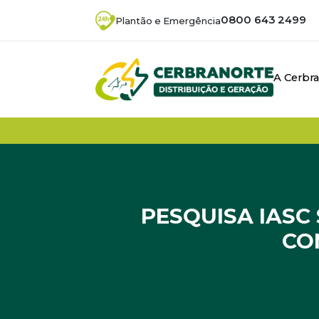
0800 643 2499
Plantão e Emergência
A Cerbr
PESQUISA IASC
CO
Início
/
Noticias
/
Pesquisa IASC será reali