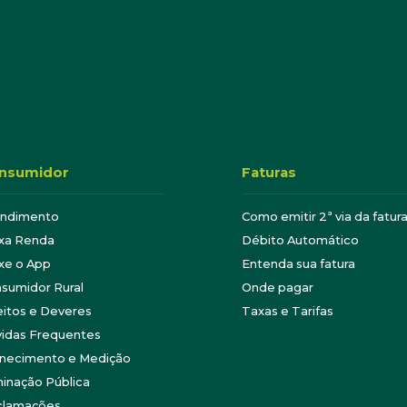
nsumidor
Faturas
endimento
Como emitir 2ª via da fatur
xa Renda
Débito Automático
xe o App
Entenda sua fatura
sumidor Rural
Onde pagar
eitos e Deveres
Taxas e Tarifas
idas Frequentes
necimento e Medição
minação Pública
clamações