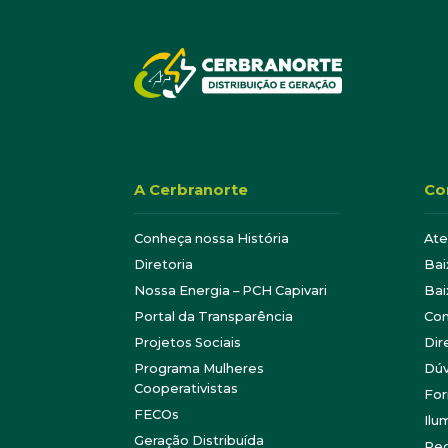
A Cerbranorte
Co
Conheça nossa História
At
Diretoria
Bai
Nossa Energia – PCH Capivari
Bai
Portal da Transparência
Con
Projetos Sociais
Dir
Programa Mulheres
Dúv
Cooperativistas
For
FECOs
Ilu
Geração Distribuída
Re