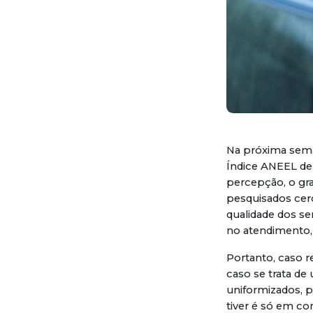
Na próxima seman
Índice ANEEL de 
percepção, o gra
pesquisados cerc
qualidade dos se
no atendimento, 
Portanto, caso r
caso se trata de
uniformizados, p
tiver é só em co