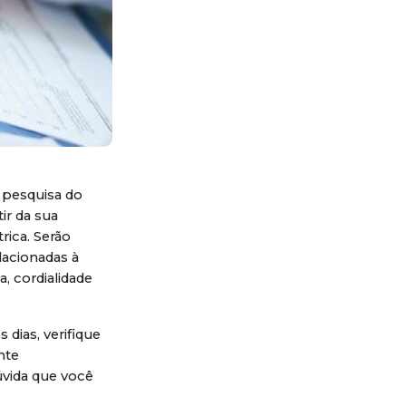
ª pesquisa do
ir da sua
rica. Serão
lacionadas à
, cordialidade
dias, verifique
nte
úvida que você