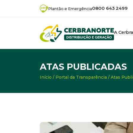
0800 643 2499
Plantão e Emergência
A Cerbr
ATAS PUBLICADAS
Início
/
Portal da Transparência
/
Atas Publ