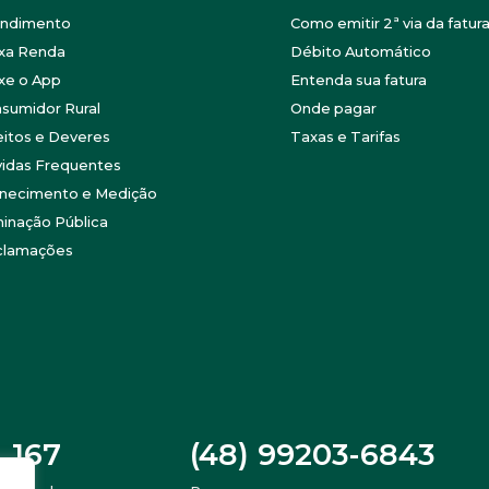
endimento
Como emitir 2ª via da fatur
xa Renda
Débito Automático
xe o App
Entenda sua fatura
sumidor Rural
Onde pagar
eitos e Deveres
Taxas e Tarifas
idas Frequentes
necimento e Medição
minação Pública
clamações
167
(48) 99203-6843