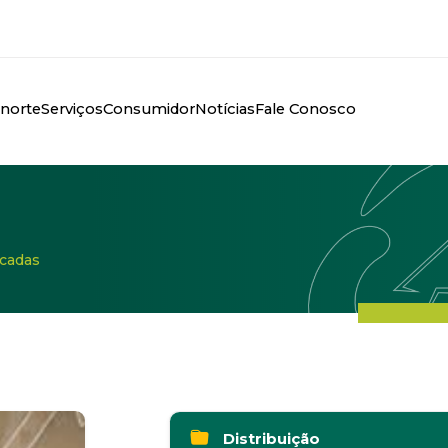
anorte
Serviços
Consumidor
Notícias
Fale Conosco
icadas
Distribuição