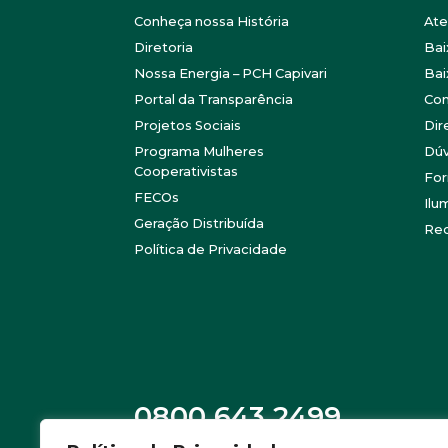
Conheça nossa História
At
Diretoria
Bai
Nossa Energia – PCH Capivari
Bai
Portal da Transparência
Con
Projetos Sociais
Dir
Programa Mulheres
Dúv
Cooperativistas
For
FECOs
Ilu
Geração Distribuída
Re
Política de Privacidade
0800 643 2499