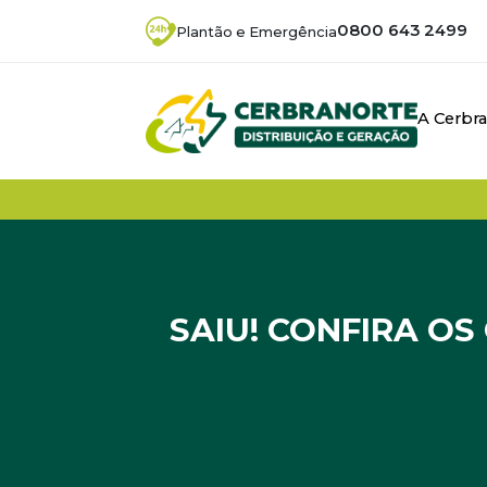
0800 643 2499
Plantão e Emergência
A Cerbr
SAIU! CONFIRA O
Início
/
Noticias
/
Saiu! Confira os ganhadore