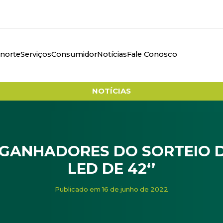
anorte
Serviços
Consumidor
Notícias
Fale Conosco
NOTÍCIAS
S GANHADORES DO SORTEIO 
LED DE 42‘’
s do sorteio de duas Smart TV led de 42‘’
Publicado em 16 de junho de 2022