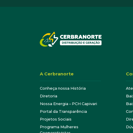
A Cerbranorte
Co
Conheça nossa História
At
Diretoria
Bai
Nossa Energia – PCH Capivari
Bai
Portal da Transparência
Con
Projetos Sociais
Dir
Programa Mulheres
Dúv
Cooperativistas