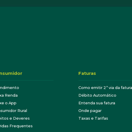
nsumidor
Faturas
endimento
Como emitir 2ª via da fatur
xa Renda
Débito Automático
xe o App
Entenda sua fatura
sumidor Rural
Onde pagar
eitos e Deveres
Taxas e Tarifas
idas Frequentes